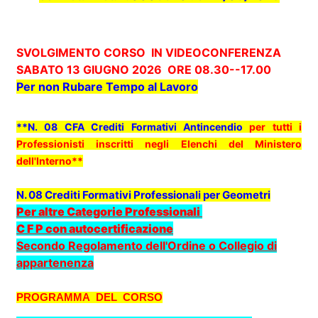
SVOLGIMENTO CORSO IN VIDEOCONFERENZA
SABATO 13 GIUGNO 2026 ORE 08.30--17.00
Per non Rubare Tempo al Lavoro
**N. 08 CFA
Crediti Formativi Antincendio
per tutti i
Professionisti inscritti negli Elenchi del Ministero
dell'Interno**
N. 08 Crediti Formativi Professionali per Geometri
Per altre Categorie Professionali
C F P con autocertificazione
Secondo Regolamento dell'Ordine o Collegio di
appartenenza
PROGRAMMA DEL CORSO