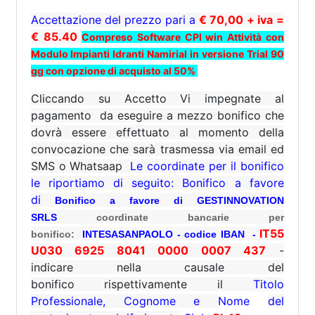
Accettazione del prezzo pari a
€ 70
,
00 + iva =
€ 85.40
Compreso Software CPI win Attività con
Modulo I
mpianti Idranti Namirial
in versione Trial 90
gg con opzione di acquisto al 50%
Cliccando su Accetto Vi impegnate al
pagamento da eseguire a mezzo bonifico che
dovrà essere effettuato al momento della
convocazione che sarà trasmessa via email ed
SMS o Whatsaap
Le coordinate per il bonifico
le riportiamo di seguito
:
Bonifico a favore
di
Bonifico a favore di GESTINNOVATION
SRLS
coordinate bancarie per
IT55
bonifico:
INTESASANPAOLO - codice IBAN -
U030 6925 8041 0000 0007 437
-
indicare
nella causale del
bonifico rispettivamente
il
Titolo
Professionale, Cognome e
Nome
del