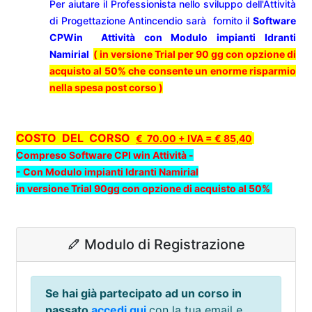
Per aiutare il Professionista
nello sviluppo dell'Attività
di Progettazione Antincendio sarà
fornito il
Software
CPWin Attività con Modulo impianti Idranti
Namirial
( in versione Trial per 90 gg con opzione di
acquisto al 50% che consente un enorme risparmio
nella spesa post corso )
COSTO DEL CORSO
€ 70.00 + IVA = € 85,40
Compreso Software CPI win Attività -
- Con Modulo impianti Idranti Namirial
in versione Trial 90gg con opzione di acquisto al 50%
Modulo di Registrazione
Se hai già partecipato ad un corso in
passato
accedi qui
con la tua email e