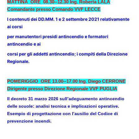
MATTINA ORE 08.30--12.30 Ing. Roberta LALA
Comandante presso Comando VVF LECCE
I contenuti dei DD.MM. 1 e 2 settembre 2021 relativamente
ai corsi
per manutentori presidi antincendio e formatori
antincendio e ai
corsi per gli addetti antincendio; i compiti della Direzione
Regionale.
POMERIGGIO ORE 13.00--17.00 Ing. Diego CERRONE
Dirigente presso Direzione Regionale VVF PUGLIA
Il decreto 31 marzo 2026 sull’adeguamento antincendio
delle scuole:
analisi tecnica e implicazioni operative.
Esempio di progettazione
con l’ausilio del Codice di
prevenzione incendi.