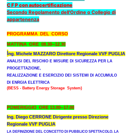
C F P con autocertificazione
Secondo Regolamento dell'Ordine o Collegio di
appartenenza
PROGRAMMA DEL CORSO
MATTINA ORE 08.30--12.30
I
ng. Michele MAZZARO Direttore Regionale VVF PUGLIA
ANALISI DEL RISCHIO E MISURE DI SICUREZZA PER LA
PROGETTAZIONE,
REALIZZAZIONE E ESERCIZIO DEI SISTEMI DI ACCUMULO
DI ENRGIA ELETTRICA
(BESS - Battery Energy Storage System)
POMERIGGIO ORE 13.00--17.00
Ing. Diego CERRONE Dirigente presso Direzione
Regionale VVF PUGLIA
LA DEFINIZIONE DEL CONCETTO DI PUBBLICO SPETTACOLO. LA