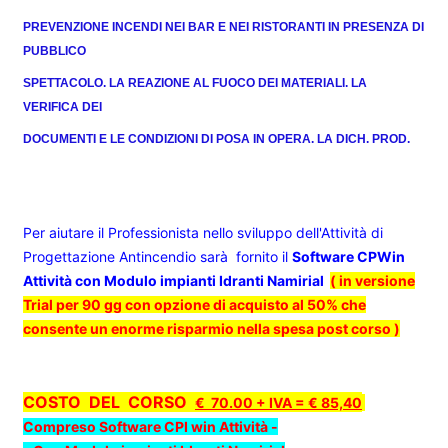
PREVENZIONE INCENDI NEI BAR E NEI RISTORANTI IN PRESENZA DI
PUBBLICO
SPETTACOLO. LA REAZIONE AL FUOCO DEI MATERIALI. LA
VERIFICA DEI
DOCUMENTI E LE CONDIZIONI DI POSA IN OPERA. LA DICH. PROD.
Per aiutare il Professionista
nello sviluppo dell'Attività di
Progettazione Antincendio sarà
fornito il
Software CPWin
Attività con Modulo impianti Idranti Namirial
( in versione
Trial per 90 gg con opzione di acquisto al 50% che
consente un enorme risparmio nella spesa post corso )
COSTO DEL CORSO
€ 70.00 + IVA = € 85,40
Compreso Software CPI win Attività -