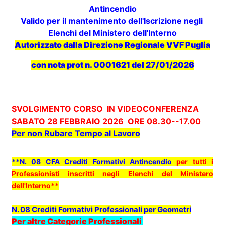
Antincendio
Valido per il mantenimento dell'Iscrizione negli
Elenchi del Ministero dell'Interno
Autorizzato dalla Direzione Regionale VVF Puglia
con nota prot n. 0001621 del 27/01/2026
SVOLGIMENTO CORSO IN VIDEOCONFERENZA
SABATO 28 FEBBRAIO 2026 ORE 08.30--17.00
Per non Rubare Tempo al Lavoro
**N. 08 CFA
Crediti Formativi Antincendio
per tutti i
Professionisti inscritti negli Elenchi del Ministero
dell'Interno**
N. 08 Crediti Formativi Professionali per Geometri
Per altre Categorie Professionali