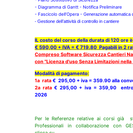
- Piano Sostitutivo di Sicurezza
-
Diagramma di Gantt - Notifica Preliminare
- Fascicolo dell’Opera - G
enerazione automatica 
- Gestione dell’attività di controllo in cantiere
IL costo del corso della durata di 120 ore è
€ 590,00 + IVA = € 719.80 Pagabili in 2 ra
Compreso Software Sicurezza Cantieri Na
con "Licenza d'uso Senza Limitazioni nella 
Modalità di pagamento:
1a rata
€ 295,00 + iva = 359.90 alla con
2a rata
€ 295,00 + iva = 359,90 entro 
2026
Per le Referenze relative ai corsi già s
Professionali in collaborazione con G
clicca su