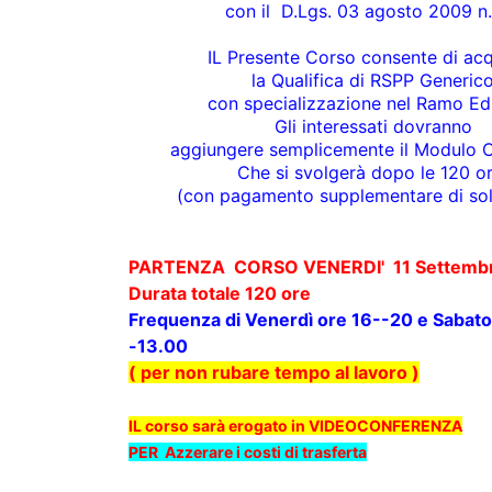
con il D.Lgs. 03 agosto 2009 n
IL Presente Corso consente di acq
la Qualifica di
RSPP Generic
con specializzazione nel Ramo Edi
Gli interessati dovranno
aggiungere semplicemente il Modulo C
Che si svolgerà dopo le 120 o
(con pagamento supplementare di sol
PARTENZA CORSO VENERDI' 11 Settemb
Durata totale 120 ore
Frequenza di Venerdì ore 16--20 e Sabat
-13.00
( per non rubare tempo al lavoro )
IL corso sarà erogato in VIDEOCONFERENZA
PER
Azzerare i costi di trasferta