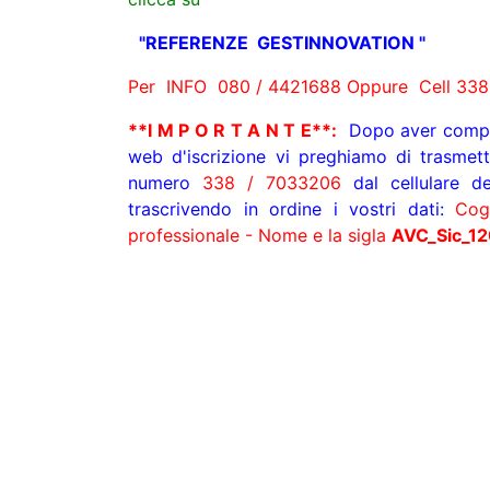
"REFERENZE GESTINNOVATION "
Per INFO 080 / 4421688 Oppure Cell 33
**I M P O R T A N T E**:
Dopo aver compi
web d'iscrizione vi preghiamo di trasmet
numero
338 / 7033206
dal cellulare de
trascrivendo in ordine i vostri dati:
Cogn
professionale - Nome e la sigla
AVC_
Sic_1