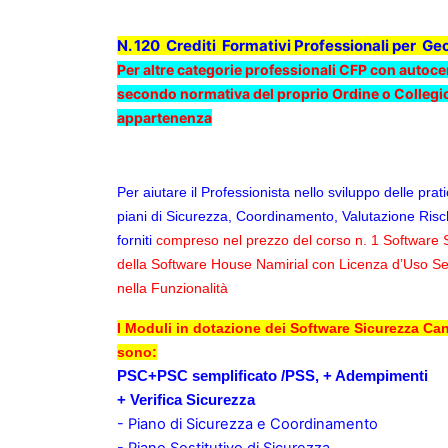
N. 120 Crediti Formativi Professionali per G
Per altre categorie professionali CFP con autoce
secondo normativa del proprio Ordine o Collegio
appartenenza
Per aiutare il Professionista nello sviluppo delle prati
piani di Sicurezza, Coordinamento, Valutazione Risc
forniti
compreso nel prezzo del
corso n. 1 Software 
della Software House Namirial
con Licenza d’Uso Se
nella Funzionalità
I Moduli in dotazione dei Software Sicurezza Cant
sono:
PSC+PSC semplificato /PSS, + Adempimenti
+ Verifica Sicurezza
- Piano di Sicurezza e Coordinamento