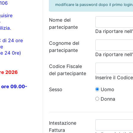
.106
modificare la password dopo il primo login
uisire
Nome del
o
partecipante
lizia.
Da riportare nell
 di 24 ore
Cognome del
re
partecipante
e 24 0re)
Da riportare nell
Codice Fiscale
re 2026
del partecipante
Inserire il Codic
o ore 09.00-
Sesso
Uomo
Donna
Intestazione
Fattura