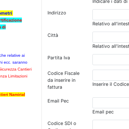
Indicare i dati di
Indirizzo
eometri
rtificazione
Relativo all'intes
 di
Città
Relativo all'intes
che relative ai
Partita Iva
hi ecc.
saranno
Sicurezza Cantieri
Codice Fiscale
nza Limitazioni
da inserire in
Inserire il Codic
fattura
ieri Namirial
Email Pec
Email pec
Codice SDI o