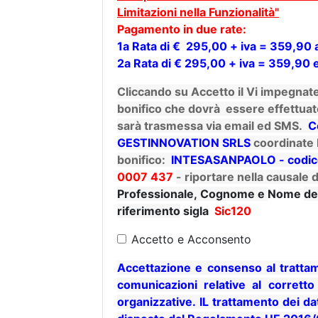
Limitazioni nella Funzionalità"
Pagamento in due rate:
1a Rata di € 295,00 + iva = 359,90
2a Rata di € 295,00 + iva = 359,90 
Cliccando su Accetto il Vi impegna
bonifico che dovrà essere effettua
sarà trasmessa via email ed SMS.
C
GESTINNOVATION SRLS
coordinate 
bonifico:
INTESASANPAOLO - codi
0007 437
-
riportare nella causale d
Professionale, Cognome e
Nome
de
riferimento
sigla
Sic120
Accetto e Acconsento
Accettazione e consenso al trattame
comunicazioni relative al corretto
organizzative. IL trattamento dei d