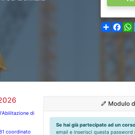
Share
Face
/2026
Modulo di
'Abilitazione di
a
Se hai già partecipato ad un cors
 81 coordinato
email e inserisci questa password 