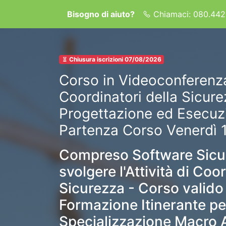
Bisogno di aiuto?
Chiamaci: 080.442
Chiusura iscrizioni 07/08/2026
Corso in Videoconferenza
Coordinatori della Sicure
Progettazione ed Esecuzi
Partenza Corso Venerdì 
Compreso Software Sicur
svolgere l'Attività di Coo
Sicurezza - Corso valid
Formazione Itinerante p
Specializzazione Macro A