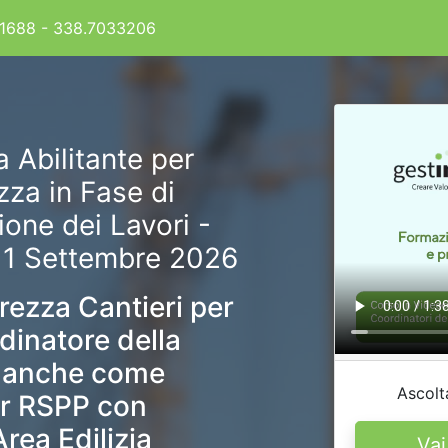
1688 -
338.7033206
 Abilitante per
zza in Fase di
one dei Lavori -
11 Settembre 2026
ezza Cantieri per
rdinatore della
o anche come
Ascolt
er RSPP con
rea Edilizia
Vai