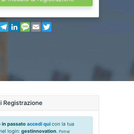
book
WhatsApp
Telegram
LinkedIn
Message
Email
Twitter
 Registrazione
o in passato
accedi qui
con la tua
nel login:
gestinnovation
.
Potrai